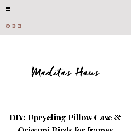
DIY: Upcycling Pillow Case &
Origami Birds for frames