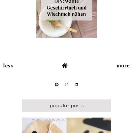
DIY: Waffle
Geschirrtuch und
Wischtuch nähen
less
more
popular posts